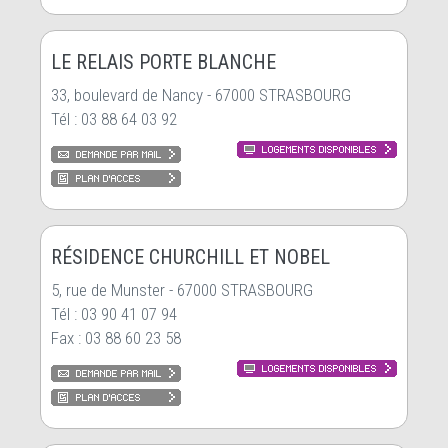
LE RELAIS PORTE BLANCHE
33, boulevard de Nancy - 67000 STRASBOURG
Tél : 03 88 64 03 92
RÉSIDENCE CHURCHILL ET NOBEL
5, rue de Munster - 67000 STRASBOURG
Tél : 03 90 41 07 94
Fax : 03 88 60 23 58