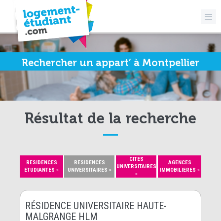
Rechercher un appart’ à Montpellier
Résultat de la recherche
CITES
RESIDENCES
RESIDENCES
AGENCES
UNIVERSITAIRES
ETUDIANTES »
UNIVERSITAIRES »
IMMOBILIERES »
»
RÉSIDENCE UNIVERSITAIRE HAUTE-
MALGRANGE HLM