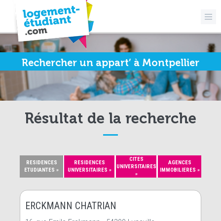
Rechercher un appart’ à Montpellier
Résultat de la recherche
CITES
RESIDENCES
RESIDENCES
AGENCES
UNIVERSITAIRES
ETUDIANTES »
UNIVERSITAIRES »
IMMOBILIERES »
»
ERCKMANN CHATRIAN