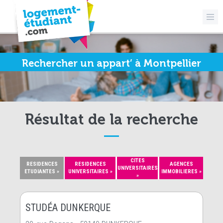
Rechercher un appart’ à Montpellier
Résultat de la recherche
CITES
RESIDENCES
RESIDENCES
AGENCES
UNIVERSITAIRES
ETUDIANTES »
UNIVERSITAIRES »
IMMOBILIERES »
»
STUDÉA DUNKERQUE