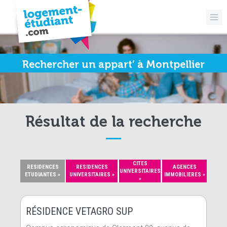
Rechercher un appart’ à Montpellier
Résultat de la recherche
CITES
RESIDENCES
RESIDENCES
AGENCES
UNIVERSITAIRES
ETUDIANTES »
UNIVERSITAIRES »
IMMOBILIERES »
»
RÉSIDENCE VETAGRO SUP