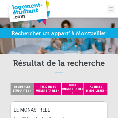
Rechercher un appart’ à Montpellier
Résultat de la recherche
CITES
RESIDENCES
RESIDENCES
AGENCES
UNIVERSITAIRES
ETUDIANTES »
UNIVERSITAIRES »
IMMOBILIERES »
»
LE MONASTRELL