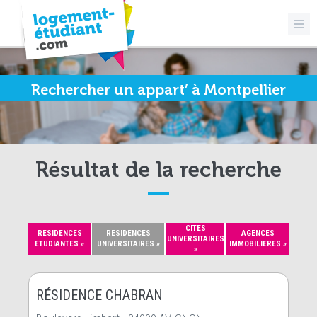
Rechercher un appart’ à Montpellier
Résultat de la recherche
CITES
RESIDENCES
RESIDENCES
AGENCES
UNIVERSITAIRES
ETUDIANTES »
UNIVERSITAIRES »
IMMOBILIERES »
»
RÉSIDENCE CHABRAN