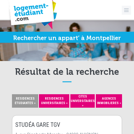
Rechercher un appart’ à Montpellier
Résultat de la recherche
CITES
RESIDENCES
RESIDENCES
AGENCES
UNIVERSITAIRES
ETUDIANTES »
UNIVERSITAIRES »
IMMOBILIERES »
»
STUDÉA GARE TGV