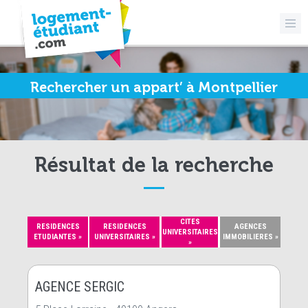
Rechercher un appart’ à Montpellier
Résultat de la recherche
CITES
RESIDENCES
RESIDENCES
AGENCES
UNIVERSITAIRES
ETUDIANTES »
UNIVERSITAIRES »
IMMOBILIERES »
»
AGENCE SERGIC