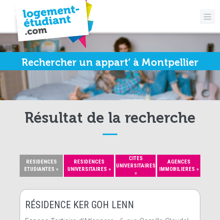
Rechercher un appart’ à Montpellier
Résultat de la recherche
CITES
RESIDENCES
RESIDENCES
AGENCES
UNIVERSITAIRES
ETUDIANTES »
UNIVERSITAIRES »
IMMOBILIERES »
»
RÉSIDENCE KER GOH LENN