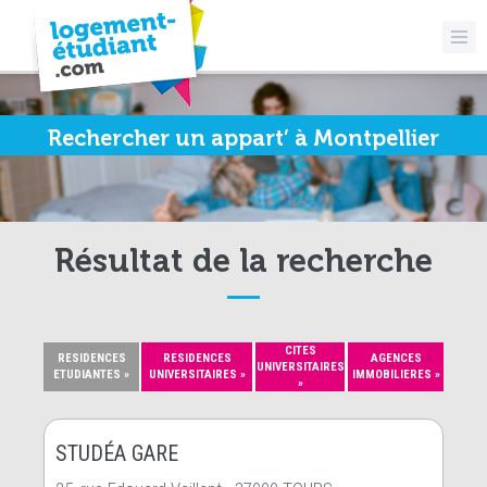
Rechercher un appart’ à Montpellier
Résultat de la recherche
CITES
RESIDENCES
RESIDENCES
AGENCES
UNIVERSITAIRES
ETUDIANTES »
UNIVERSITAIRES »
IMMOBILIERES »
»
STUDÉA GARE