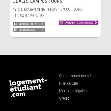
ODALYS CAMPUS TOURS
49 bis, boulevard de Preuilly - 37000 TOURS
Tél : 02 47 96 47 96
Qui sommes-nous?
Plan du site
Mentions légales
Crédit