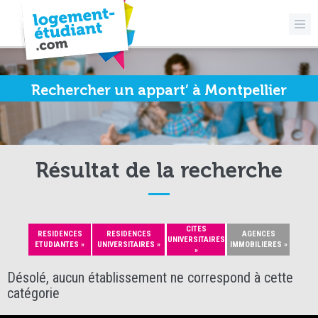
Rechercher un appart’ à Montpellier
Résultat de la recherche
CITES
RESIDENCES
RESIDENCES
AGENCES
UNIVERSITAIRES
ETUDIANTES »
UNIVERSITAIRES »
IMMOBILIERES »
»
Désolé, aucun établissement ne correspond à cette
catégorie