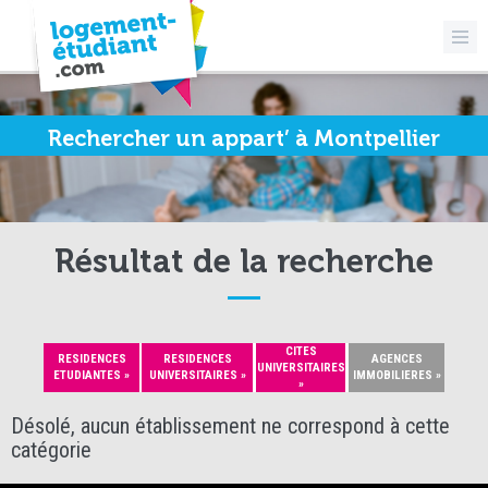
Rechercher un appart’ à Montpellier
Résultat de la recherche
CITES
RESIDENCES
RESIDENCES
AGENCES
UNIVERSITAIRES
ETUDIANTES »
UNIVERSITAIRES »
IMMOBILIERES »
»
Désolé, aucun établissement ne correspond à cette
catégorie