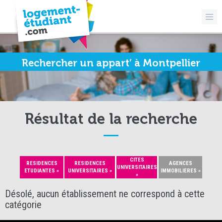
Rechercher un appart’ à Montpellier
Résultat de la recherche
CITES
RESIDENCES
RESIDENCES
AGENCES
UNIVERSITAIRES
ETUDIANTES »
UNIVERSITAIRES »
IMMOBILIERES »
»
Désolé, aucun établissement ne correspond à cette
catégorie