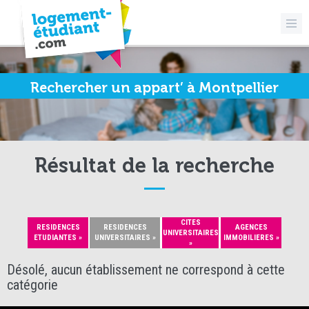
Rechercher un appart’ à Montpellier
Résultat de la recherche
CITES
RESIDENCES
RESIDENCES
AGENCES
UNIVERSITAIRES
ETUDIANTES »
UNIVERSITAIRES »
IMMOBILIERES »
»
Désolé, aucun établissement ne correspond à cette
catégorie