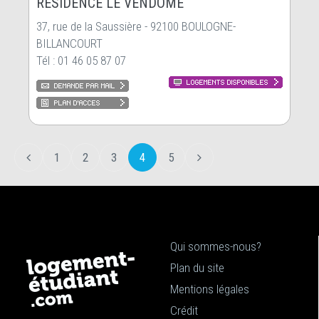
RESIDENCE LE VENDÔME
37, rue de la Saussière - 92100 BOULOGNE-
BILLANCOURT
Tél : 01 46 05 87 07
1
2
3
4
5
Qui sommes-nous?
Plan du site
Mentions légales
Crédit