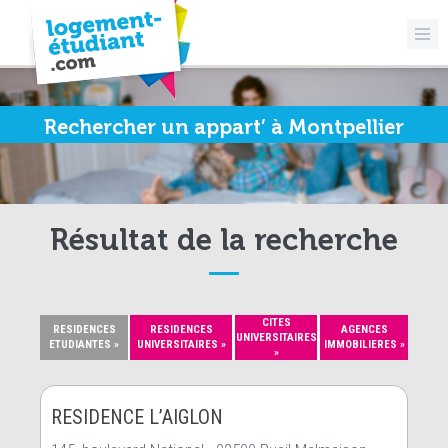
Rechercher un appart’ à Montpellier
Résultat de la recherche
CITES
RESIDENCES
RESIDENCES
AGENCES
UNIVERSITAIRES
ETUDIANTES »
UNIVERSITAIRES »
IMMOBILIERES »
»
RESIDENCE L’AIGLON