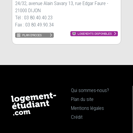
24/32, avenue Alain Savary 13, rue Edgar Faure -
21000 DIJON
Tél : 03 80.40.40.23
Fax : 03 80.49.90.34
Qui sommes-nous?
Plan du site
Mentions légales
Crédit