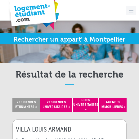
Rechercher un appart’ à Montpellier
Résultat de la recherche
CITES
RESIDENCES
RESIDENCES
AGENCES
UNIVERSITAIRES
ETUDIANTES »
UNIVERSITAIRES »
IMMOBILIERES »
»
VILLA LOUIS ARMAND