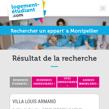
Rechercher un appart’ à Montpellier
Résultat de la recherche
CITES
RESIDENCES
RESIDENCES
AGENCES
UNIVERSITAIRES
ETUDIANTES »
UNIVERSITAIRES »
IMMOBILIERES »
»
VILLA LOUIS ARMAND