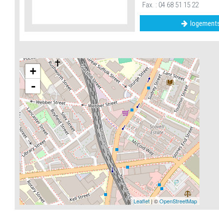
Fax. : 04 68 51 15 22
logements
+
-
Leaflet
| ©
OpenStreetMap