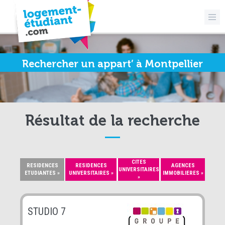
Rechercher un appart’ à Montpellier
Résultat de la recherche
CITES
RESIDENCES
RESIDENCES
AGENCES
UNIVERSITAIRES
ETUDIANTES »
UNIVERSITAIRES »
IMMOBILIERES »
»
STUDIO 7