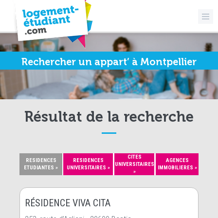
Rechercher un appart’ à Montpellier
Résultat de la recherche
CITES
RESIDENCES
RESIDENCES
AGENCES
UNIVERSITAIRES
ETUDIANTES »
UNIVERSITAIRES »
IMMOBILIERES »
»
RÉSIDENCE VIVA CITA